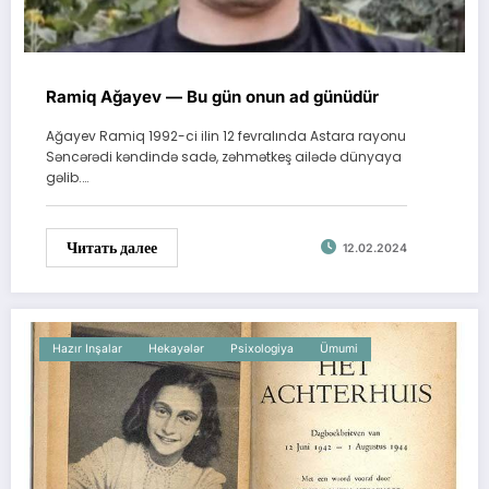
Ramiq Ağayev — Bu gün onun ad günüdür
Ağayev Ramiq 1992-ci ilin 12 fevralında Astara rayonu
Səncərədi kəndində sadə, zəhmətkeş ailədə dünyaya
gəlib.…
Читать далее
12.02.2024
Hazır Inşalar
Hekayələr
Psixologiya
Ümumi