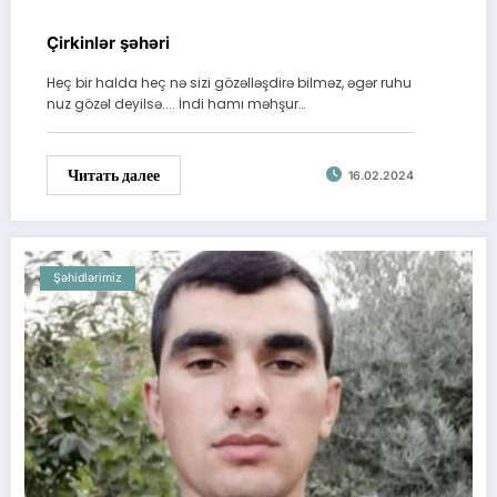
Çirkinlər şəhəri
Heç bir halda heç nə sizi gözəlləşdirə bilməz, əgər ruhu
nuz gözəl deyilsə.... İndi hamı məhşur…
Читать далее
16.02.2024
Şəhidlərimiz