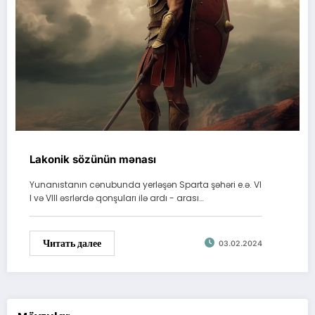
Lakonik sözünün mənası
Yunanıstanın cənubunda yerləşən Sparta şəhəri e.ə. VI
I və VIII əsrlərdə qonşuları ilə ardı - arası…
Читать далее
03.02.2024