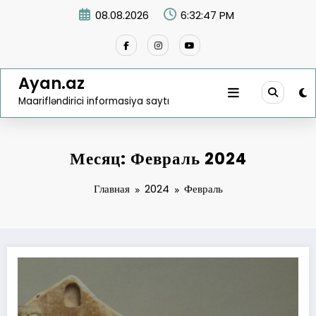
Перейти
08.08.2026
6:32:48 PM
к
содержимому
Ayan.az
Maarifləndirici informasiya saytı
Месяц: Февраль 2024
Главная
2024
Февраль