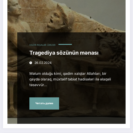
HAZIR INŞALAR
ÜMUMI
Tragediya sözünün mənası
26.02.2024
Məlum olduğu kimi, qədim xalqlar Allahları, bir
qayda olaraq, müxtəlif təbiət hadisələri ilə əlaqəli
təsəvvür…
Читать далее