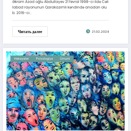
Əkram Azad oğlu Abdullayev 21 fevral 1998-ci ildə Cəli
labad rayonunun Qarakazımlı kəndində anadan olu
b. 2016-ci…
Читать далее
21.02.2024
Hekayələr
Psixologiya
Ümumi