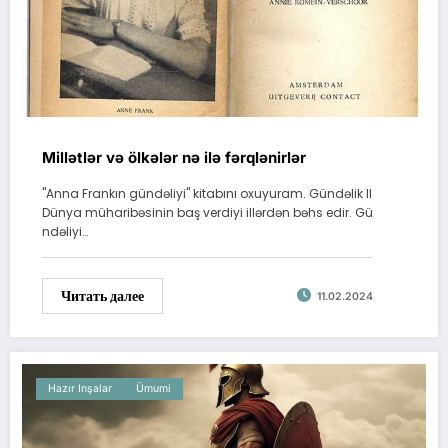
Millətlər və ölkələr nə ilə fərqlənirlər
"Anna Frankın gündəliyi" kitabını oxuyuram. Gündəlik II
Dünya müharibəsinin baş verdiyi illərdən bəhs edir. Gü
ndəliyi…
Читать далее
11.02.2024
Hazır Inşalar
Ümumi