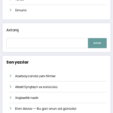
Ümumi
Axtarış
Axtar
Son yazılar
Azərbaycanda yeni filmlər
Albert Eynşteyn və sürücüsü
Xoşbəxtlik nədir
Elvin Əzizov — Bu gün onun ad günüdür