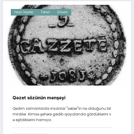
Hazır Inşalar
Təhsil
Ümumi
Qəzet sözünün mənşəyi
Qədim zamanlarda insanlar "xəbər"in nə olduğunu bil
mirdilər. Kimsə şəhərə gedib qayıdanda gördüklərini v
ə eşitdiklərini hamıya…