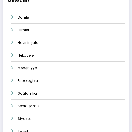
Mövzular
Dahilər
Filmlər
Hazır inşalar
Hekayələr
Mədəniyyət
Psixologiya
Sağlamlıq
Şəhidlərimiz
Siyasət
Təhsil