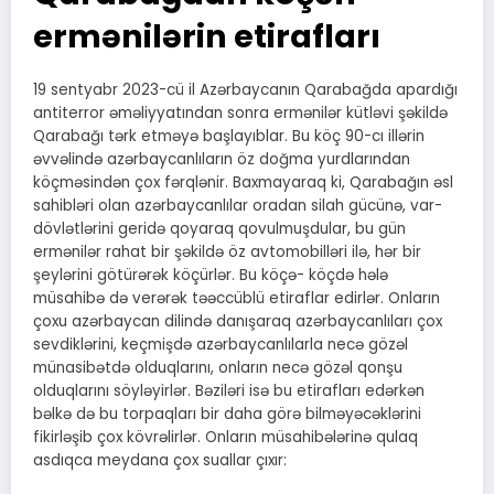
ermənilərin etirafları
19 sentyabr 2023-cü il Azərbaycanın Qarabağda apardığı
antiterror əməliyyatından sonra ermənilər kütləvi şəkildə
Qarabağı tərk etməyə başlayıblar. Bu köç 90-cı illərin
əvvəlində azərbaycanlıların öz doğma yurdlarından
köçməsindən çox fərqlənir. Baxmayaraq ki, Qarabağın əsl
sahibləri olan azərbaycanlılar oradan silah gücünə, var-
dövlətlərini geridə qoyaraq qovulmuşdular, bu gün
ermənilər rahat bir şəkildə öz avtomobilləri ilə, hər bir
şeylərini götürərək köçürlər. Bu köçə- köçdə hələ
müsahibə də verərək təəccüblü etiraflar edirlər. Onların
çoxu azərbaycan dilində danışaraq azərbaycanlıları çox
sevdiklərini, keçmişdə azərbaycanlılarla necə gözəl
münasibətdə olduqlarını, onların necə gözəl qonşu
olduqlarını söyləyirlər. Bəziləri isə bu etirafları edərkən
bəlkə də bu torpaqları bir daha görə bilməyəcəklərini
fikirləşib çox kövrəlirlər. Onların müsahibələrinə qulaq
asdıqca meydana çox suallar çıxır: