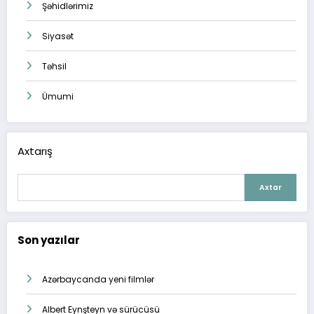
Şəhidlərimiz
Siyasət
Təhsil
Ümumi
Axtarış
Axtar
Son yazılar
Azərbaycanda yeni filmlər
Albert Eynşteyn və sürücüsü