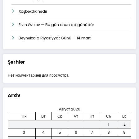
Xoşbəxtlik nədir
Elvin Əzizov — Bu gün onun ad günüdür
Beynəlxalq Riyaziyyat Günü — 14 mart
Şərhlər
Нет комментариев для просмотра.
Arxiv
Август 2026
Пн
Вт
Ср
Чт
Пт
Сб
Вс
1
2
3
4
5
6
7
8
9