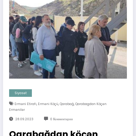
Siyasət
,
,
,
Erməni Etirafı
Erməni Köçü
Qarabağ
Qarabagdan Köçən
Ermənilər
28.09.2023
0 Комментарии
Qarabağdan köçən