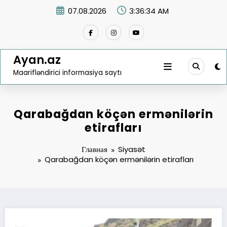
Перейти
07.08.2026
3:36:35 AM
к
содержимому
Ayan.az
Maarifləndirici informasiya saytı
Qarabağdan köçən ermənilərin
etirafları
Главная
Siyasət
Qarabağdan köçən ermənilərin etirafları