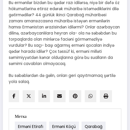
Bu ermənilər bizdən bu qədər razı idilərsə, niyə bir dəfə öz
hökumətlərinə etiraz edərək müharibə istəmədiklərini dilə
gətirmədilər? 44 günlük ikinci Qarabağ müharibəsi
zamanı amansızcasına müharibə istəyən ermənilərin
hamısı Ermənistan ərazisindən idilərmi? Onlar azərbaycan
dilinə, azərbaycanlılara heyran ola- ola nə səbəbdən bu
torpaqlarda olan minlərcə faciəni görməməzliyə
vurdular? Bu saçı- başı ağarmış erməni qocaları indiyə
qədər harada idilər? Çox təssüf ki, erməni milləti
səmimiyyətdən kənar olduqlarına görə bu sualların da
səmimi cavabları olmayacaq.
Bu səbəblərdən də gəlin, onları geri qayıtmamaq şərtilə
yola salaq.
Метка
Erməni Etirafı
Erməni Köçü
Qarabağ