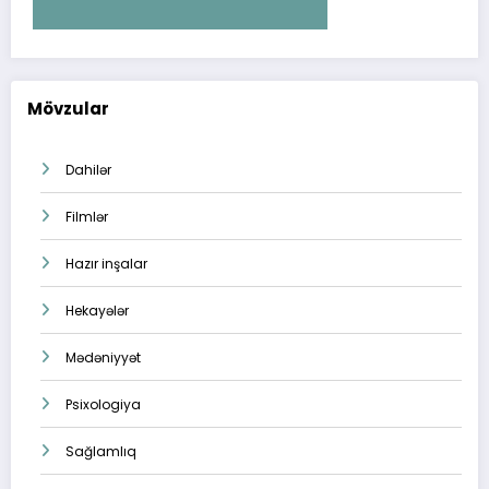
Mövzular
Dahilər
Filmlər
Hazır inşalar
Hekayələr
Mədəniyyət
Psixologiya
Sağlamlıq