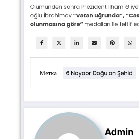
Ölümündən sonra Prezident İlham Əliyev
oğlu İbrahimov
“Vətən uğrunda”, “Cəs
olunmasına görə”
medalları ilə təltif ed
Метка
6 Noyabr Doğulan Şəhid
Admin