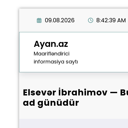
Перейти
к
09.08.2026
8:42:40 AM
содержимому
Ayan.az
Maarifləndirici
informasiya saytı
Elsevər İbrahimov — 
ad günüdür