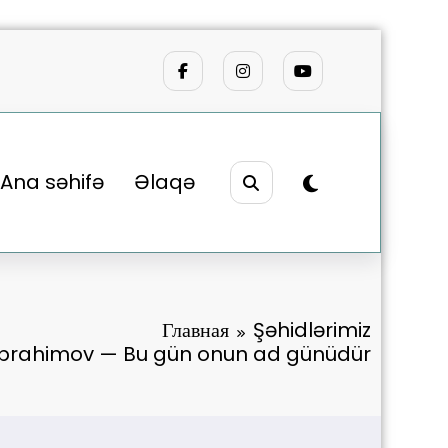
Ana səhifə
Əlaqə
Главная
Şəhidlərimiz
 İbrahimov — Bu gün onun ad günüdür