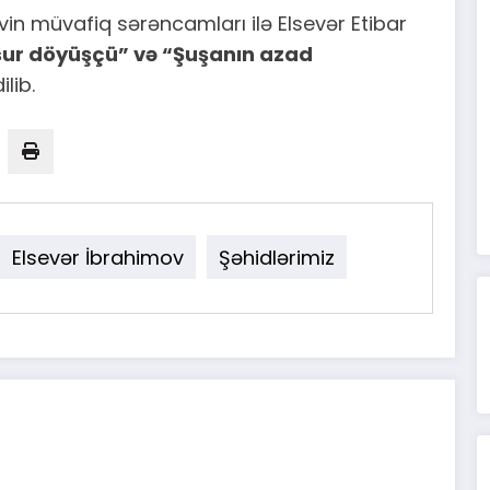
in müvafiq sərəncamları ilə Elsevər Etibar
ur döyüşçü” və “Şuşanın azad
ilib.
Elsevər İbrahimov
Şəhidlərimiz