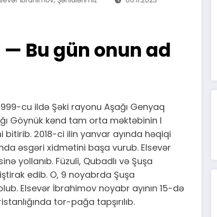
v — Bu gün onun ad
 1999-cu ildə Şəki rayonu Aşağı Genyaq
ağı Göynük kənd tam orta məktəbinin I
i bitirib. 2018-ci ilin yanvar ayında həqiqi
lunda əsgəri xidmətini başa vurub. Elsevər
nə yollanıb. Füzuli, Qubadlı və Şuşa
iştirak edib. O, 9 noyabrda Şuşa
lub. Elsevər İbrahimov noyabr ayının 15-də
istanlığında tor-pağa tapşırılıb.