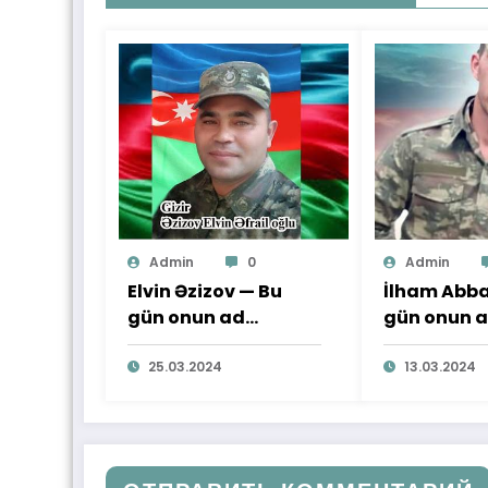
Admin
0
Admin
Elvin Əzizov — Bu
İlham Abba
gün onun ad
gün onun 
günüdür
günüdür
25.03.2024
13.03.2024