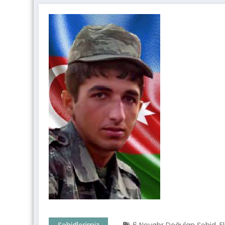
,
Şəhidlərimiz
6 Noyabr Doğulan Şəhid
E