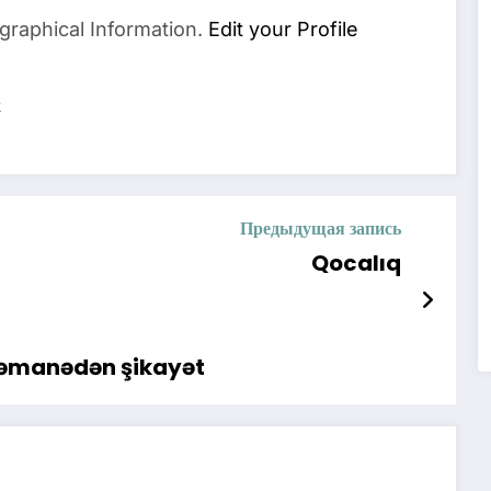
graphical Information.
Edit your Profile
s
Предыдущая запись
Qocalıq
zəmanədən şikayət