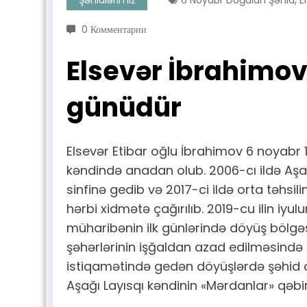
0 Комментарии
Elsevər İbrahimo
günüdür
Elsevər Etibar oğlu İbrahimov 6 noyabr
kəndində anadan olub. 2006-cı ildə Aş
sinfinə gedib və 2017-ci ildə orta təhsilin
hərbi xidmətə çağırılıb. 2019-cu ilin iyu
müharibənin ilk günlərində döyüş bölgəsi
şəhərlərinin işğaldan azad edilməsində 
istiqamətində gedən döyüşlərdə şəhid o
Aşağı Layısqı kəndinin «Mərdanlar» qəbir