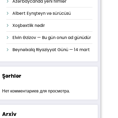
Azərbaycanda yeni filmlər
Albert Eynşteyn və sürücüsü
Xoşbəxtlik nədir
Elvin Əzizov — Bu gün onun ad günüdür
Beynəlxalq Riyaziyyat Günü — 14 mart
Şərhlər
Нет комментариев для просмотра.
Arxiv