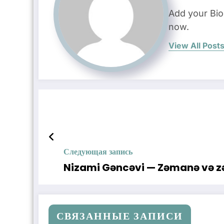
Add your Bio
now.
View All Post
Следующая запись
Nizami Gəncəvi — Zəmanə və 
СВЯЗАННЫЕ ЗАПИСИ