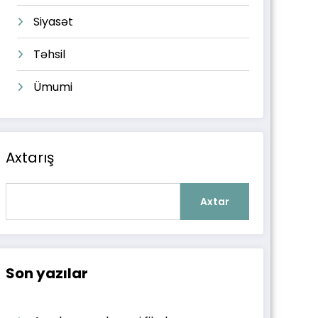
Siyasət
Təhsil
Ümumi
Axtarış
Axtar
Son yazılar