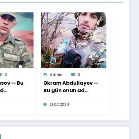
0
Admin
0
sov — Bu
Əkram Abdullayev —
ad
Bu gün onun ad
günüdür
21.02.2024