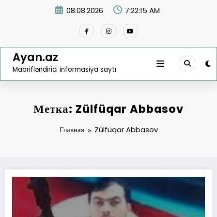
Перейти
08.08.2026
7:22:15 AM
к
содержимому
Ayan.az
Maarifləndirici informasiya saytı
Метка: Zülfüqar Abbasov
Главная
Zülfüqar Abbasov