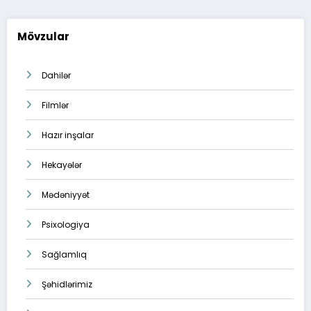
Mövzular
Dahilər
Filmlər
Hazır inşalar
Hekayələr
Mədəniyyət
Psixologiya
Sağlamlıq
Şəhidlərimiz