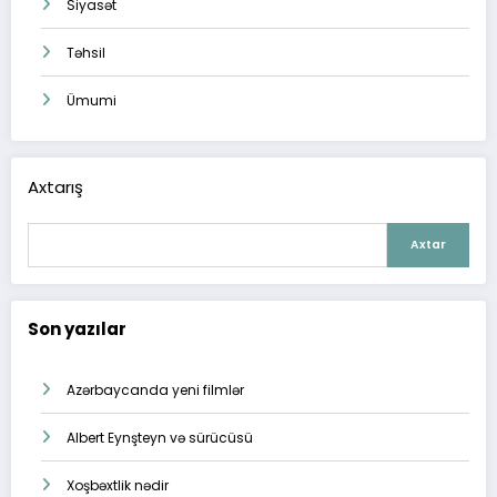
Siyasət
Təhsil
Ümumi
Axtarış
Axtar
Son yazılar
Azərbaycanda yeni filmlər
Albert Eynşteyn və sürücüsü
Xoşbəxtlik nədir