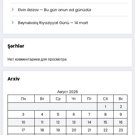
Elvin Əzizov — Bu gün onun ad günüdür
Beynəlxalq Riyaziyyat Günü — 14 mart
Şərhlər
Нет комментариев для просмотра.
Arxiv
Август 2026
Пн
Вт
Ср
Чт
Пт
Сб
Вс
1
2
3
4
5
6
7
8
9
10
11
12
13
14
15
16
17
18
19
20
21
22
23