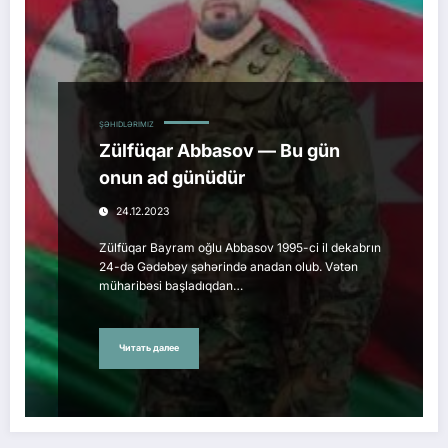
ŞƏHIDLƏRIMIZ
Zülfüqar Abbasov — Bu gün
onun ad günüdür
24.12.2023
Zülfüqar Bayram oğlu Abbasov 1995-ci il dekabrın
24-də Gədəbəy şəhərində anadan olub. Vətən
müharibəsi başladıqdan…
Читать далее