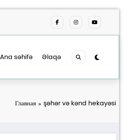
Ana səhifə
Əlaqə
Главная
şəhər və kənd hekayəsi