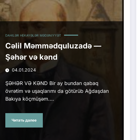
DAHILƏR
HEKAYƏLƏR
MƏDƏNIYYƏT
Cəlil Məmmədquluzadə —
Şəhər və kənd
04.01.2024
ŞƏHƏR VƏ KƏND Bir ay bundan qabaq
övrətim və uşaqlarımı da götürüb Ağdaşdan
Bakıya köçmüşəm.…
Читать далее