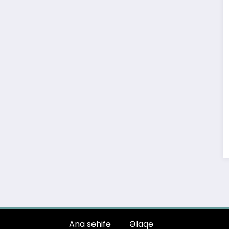
Ana səhifə
Əlaqə