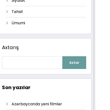
Siyasət
Təhsil
Ümumi
Axtarış
Axtar
Son yazılar
Azərbaycanda yeni filmlər