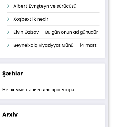
Albert Eynşteyn və sürücüsü
Xoşbəxtlik nədir
Elvin Əzizov — Bu gün onun ad günüdür
Beynəlxalq Riyaziyyat Günü — 14 mart
Şərhlər
Нет комментариев для просмотра.
Arxiv