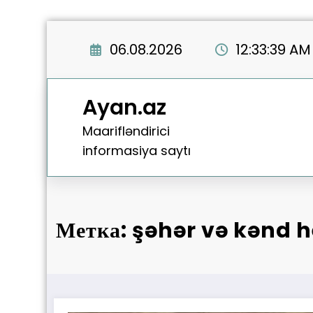
Перейти
к
06.08.2026
12:33:40 AM
содержимому
Ayan.az
Maarifləndirici
informasiya saytı
Метка: şəhər və kənd 