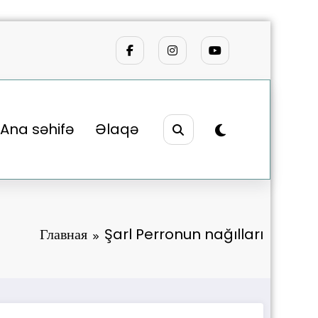
Ana səhifə
Əlaqə
Главная
Şarl Perronun nağılları