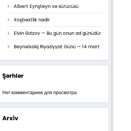
Albert Eynşteyn və sürücüsü
Xoşbəxtlik nədir
Elvin Əzizov — Bu gün onun ad günüdür
Beynəlxalq Riyaziyyat Günü — 14 mart
Şərhlər
Нет комментариев для просмотра.
Arxiv