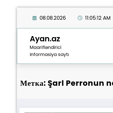
Перейти
к
08.08.2026
11:05:12 AM
содержимому
Ayan.az
Maarifləndirici
informasiya saytı
Метка: Şarl Perronun n