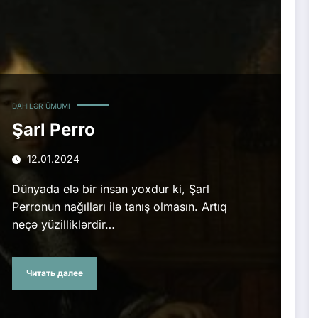
DAHILƏR
ÜMUMI
Şarl Perro
12.01.2024
Dünyada elə bir insan yoxdur ki, Şarl
Perronun nağılları ilə tanış olmasın. Artıq
neçə yüzilliklərdir…
Читать далее