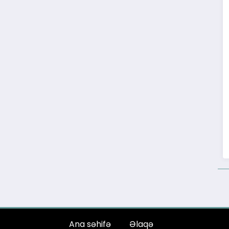
Ana səhifə
Əlaqə