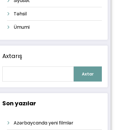
Siyasət
Təhsil
Ümumi
Axtarış
Axtar
Son yazılar
Azərbaycanda yeni filmlər