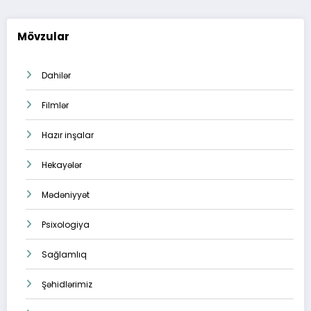
Mövzular
Dahilər
Filmlər
Hazır inşalar
Hekayələr
Mədəniyyət
Psixologiya
Sağlamlıq
Şəhidlərimiz