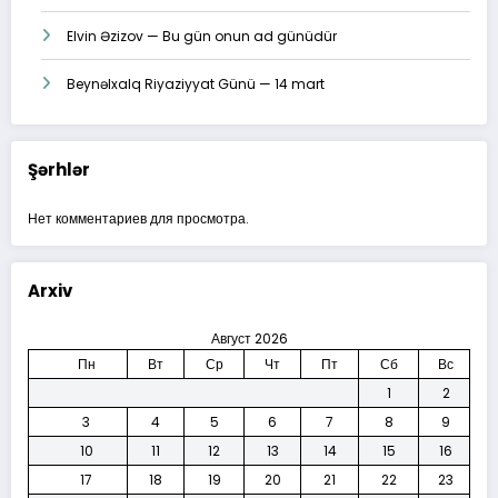
Elvin Əzizov — Bu gün onun ad günüdür
Beynəlxalq Riyaziyyat Günü — 14 mart
Şərhlər
Нет комментариев для просмотра.
Arxiv
Август 2026
Пн
Вт
Ср
Чт
Пт
Сб
Вс
1
2
3
4
5
6
7
8
9
10
11
12
13
14
15
16
17
18
19
20
21
22
23