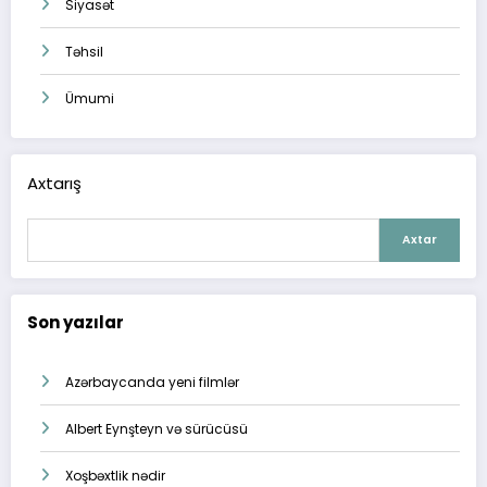
Siyasət
Təhsil
Ümumi
Axtarış
Axtar
Son yazılar
Azərbaycanda yeni filmlər
Albert Eynşteyn və sürücüsü
Xoşbəxtlik nədir