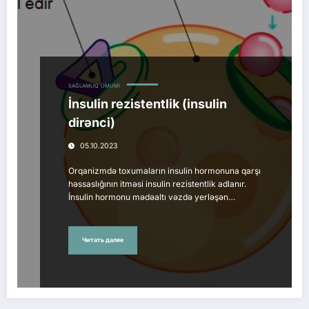
SAĞLAMLIQ
ÜMUMI
İnsulin rezistentlik (insulin
dirənci)
05.10.2023
Orqanizmdə toxumaların insulin hormonuna qarşı
həssaslığının itməsi insulin rezistentlik adlanır.
İnsulin hormonu mədəaltı vəzdə yerləşən…
Читать далее