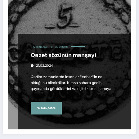
HAZIR INŞALAR
TƏHSIL
ÜMUMI
Qəzet sözünün mənşəyi
21.02.2024
Qədim zamanlarda insanlar "xəbər"in nə
olduğunu bilmirdilər. Kimsə şəhərə gedib
qayıdanda gördüklərini və eşitdiklərini hamıya…
Читать далее