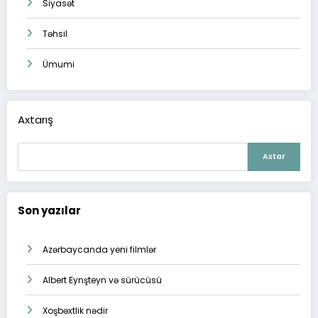
Siyasət
Təhsil
Ümumi
Axtarış
Axtar
Son yazılar
Azərbaycanda yeni filmlər
Albert Eynşteyn və sürücüsü
Xoşbəxtlik nədir