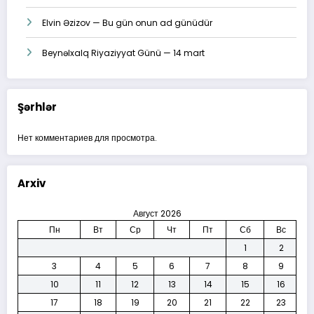
Elvin Əzizov — Bu gün onun ad günüdür
Beynəlxalq Riyaziyyat Günü — 14 mart
Şərhlər
Нет комментариев для просмотра.
Arxiv
Август 2026
Пн
Вт
Ср
Чт
Пт
Сб
Вс
1
2
3
4
5
6
7
8
9
10
11
12
13
14
15
16
17
18
19
20
21
22
23