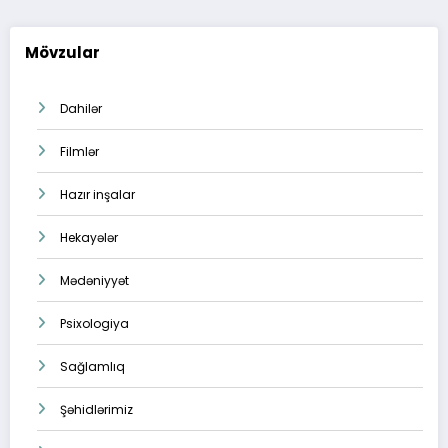
Mövzular
Dahilər
Filmlər
Hazır inşalar
Hekayələr
Mədəniyyət
Psixologiya
Sağlamlıq
Şəhidlərimiz