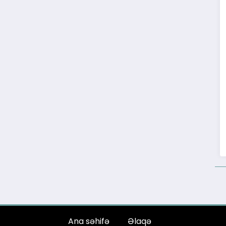
Ana səhifə
Əlaqə