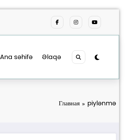
Ana səhifə
Əlaqə
Главная
piylənmə