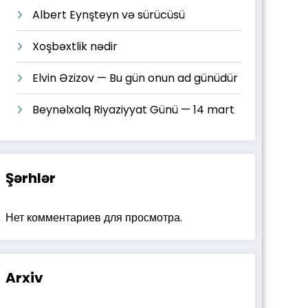
Albert Eynşteyn və sürücüsü
Xoşbəxtlik nədir
Elvin Əzizov — Bu gün onun ad günüdür
Beynəlxalq Riyaziyyat Günü — 14 mart
Şərhlər
Нет комментариев для просмотра.
Arxiv