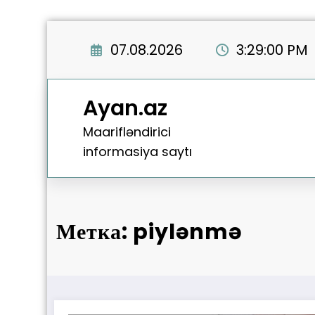
Перейти
к
07.08.2026
3:29:00 PM
содержимому
Ayan.az
Maarifləndirici
informasiya saytı
Метка: piylənmə