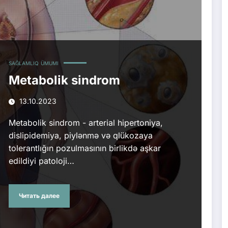
SAĞLAMLIQ
ÜMUMI
Metabolik sindrom
13.10.2023
Metabolik sindrom - arterial hipertoniya,
dislipidemiya, piylənmə və qlükozaya
tolerantlığın pozulmasının birlikdə aşkar
edildiyi patoloji…
Читать далее