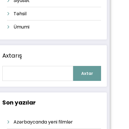
Siyasət
Təhsil
Ümumi
Axtarış
Axtar
Son yazılar
Azərbaycanda yeni filmlər