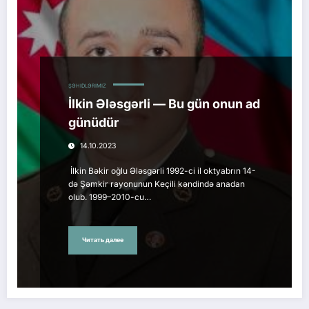
ŞƏHIDLƏRIMIZ
İlkin Ələsgərli — Bu gün onun ad
günüdür
14.10.2023
İlkin Bəkir oğlu Ələsgərli 1992-ci il oktyabrın 14-
də Şəmkir rayonunun Keçili kəndində anadan
olub. 1999–2010-cu…
Читать далее