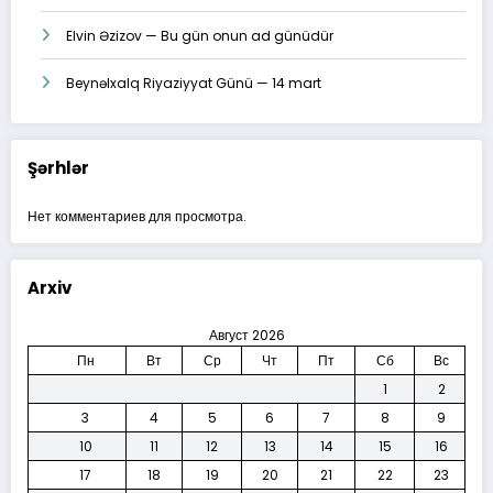
Elvin Əzizov — Bu gün onun ad günüdür
Beynəlxalq Riyaziyyat Günü — 14 mart
Şərhlər
Нет комментариев для просмотра.
Arxiv
Август 2026
Пн
Вт
Ср
Чт
Пт
Сб
Вс
1
2
3
4
5
6
7
8
9
10
11
12
13
14
15
16
17
18
19
20
21
22
23