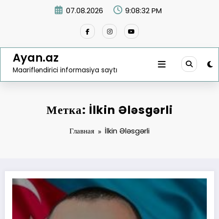
Перейти
07.08.2026
9:08:32 PM
к
содержимому
Ayan.az
Maarifləndirici informasiya saytı
Метка: İlkin Ələsgərli
Главная
İlkin Ələsgərli