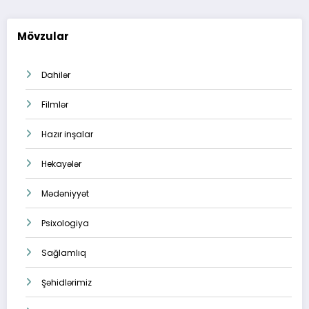
Mövzular
Dahilər
Filmlər
Hazır inşalar
Hekayələr
Mədəniyyət
Psixologiya
Sağlamlıq
Şəhidlərimiz