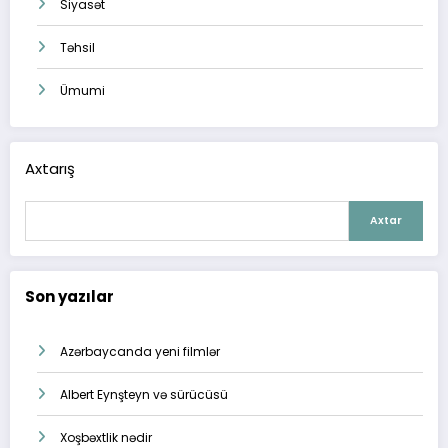
Siyasət
Təhsil
Ümumi
Axtarış
Axtar
Son yazılar
Azərbaycanda yeni filmlər
Albert Eynşteyn və sürücüsü
Xoşbəxtlik nədir