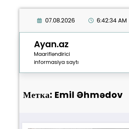
Перейти
к
07.08.2026
6:42:34 AM
содержимому
Ayan.az
Maarifləndirici
informasiya saytı
Метка: Emil Əhmədov