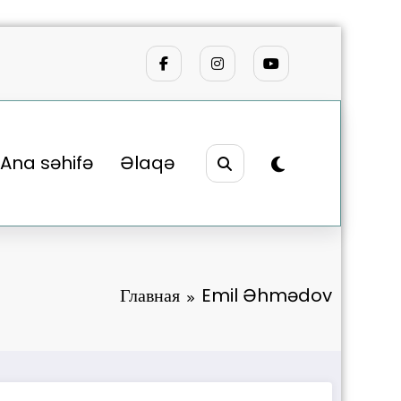
Ana səhifə
Əlaqə
Главная
Emil Əhmədov