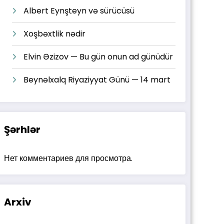
Albert Eynşteyn və sürücüsü
Xoşbəxtlik nədir
Elvin Əzizov — Bu gün onun ad günüdür
Beynəlxalq Riyaziyyat Günü — 14 mart
Şərhlər
Нет комментариев для просмотра.
Arxiv