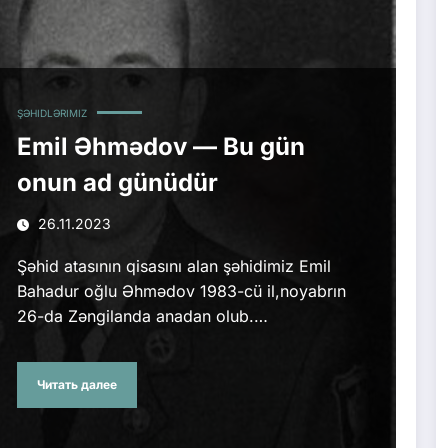
ŞƏHIDLƏRIMIZ
Emil Əhmədov — Bu gün
onun ad günüdür
26.11.2023
Şəhid atasının qisasını alan şəhidimiz Emil
Bahadur oğlu Əhmədov 1983-cü il,noyabrın
26-da Zəngilanda anadan olub.…
Читать далее