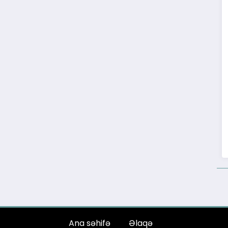
Ana səhifə
Əlaqə