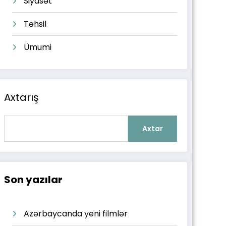
Siyasət
Təhsil
Ümumi
Axtarış
Axtar
Son yazılar
Azərbaycanda yeni filmlər