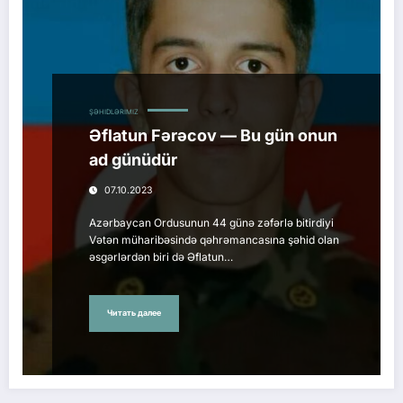
ŞƏHIDLƏRIMIZ
Əflatun Fərəcov — Bu gün onun
ad günüdür
07.10.2023
Azərbaycan Ordusunun 44 günə zəfərlə bitirdiyi
Vətən müharibəsində qəhrəmancasına şəhid olan
əsgərlərdən biri də Əflatun…
Читать далее