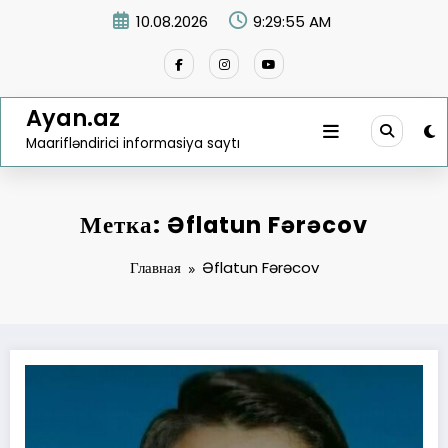
Перейти
10.08.2026
9:29:55 AM
к
содержимому
Ayan.az
Maarifləndirici informasiya saytı
Метка: Əflatun Fərəcov
Главная
Əflatun Fərəcov