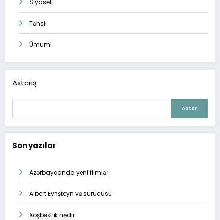
Siyasət
Təhsil
Ümumi
Axtarış
Axtar
Son yazılar
Azərbaycanda yeni filmlər
Albert Eynşteyn və sürücüsü
Xoşbəxtlik nədir