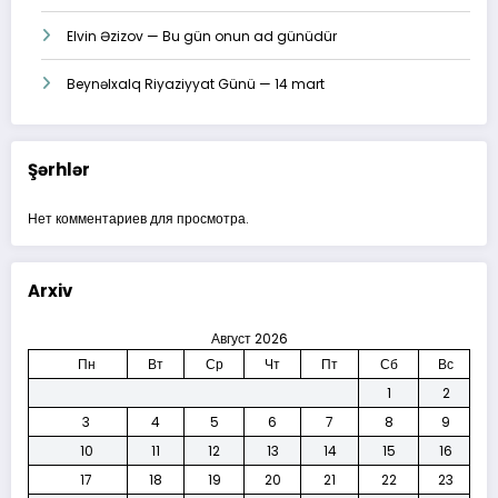
Elvin Əzizov — Bu gün onun ad günüdür
Beynəlxalq Riyaziyyat Günü — 14 mart
Şərhlər
Нет комментариев для просмотра.
Arxiv
Август 2026
Пн
Вт
Ср
Чт
Пт
Сб
Вс
1
2
3
4
5
6
7
8
9
10
11
12
13
14
15
16
17
18
19
20
21
22
23