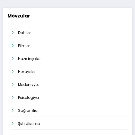
Mövzular
Dahilər
Filmlər
Hazır inşalar
Hekayələr
Mədəniyyət
Psixologiya
Sağlamlıq
Şəhidlərimiz