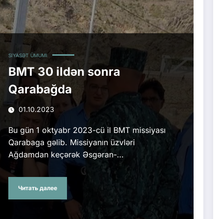
SIYASƏT
ÜMUMI
BMT 30 ildən sonra
Qarabağda
01.10.2023
Bu gün 1 oktyabr 2023-cü il BMT missiyası
Qarabaga gəlib. Missiyanın üzvləri
Ağdamdan keçərək Əsgəran-…
Читать далее