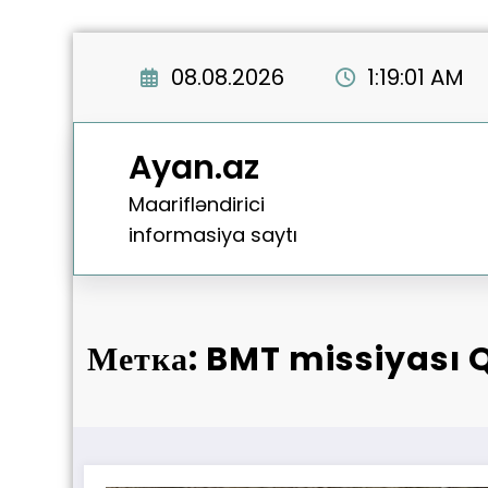
Перейти
к
08.08.2026
1:19:01 AM
содержимому
Ayan.az
Maarifləndirici
informasiya saytı
Метка: BMT missiyası