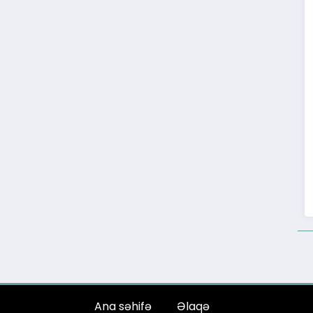
Ana səhifə
Əlaqə