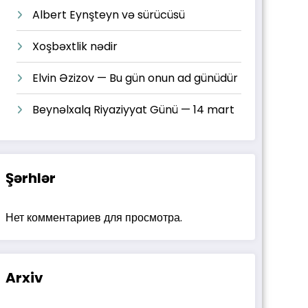
Albert Eynşteyn və sürücüsü
Xoşbəxtlik nədir
Elvin Əzizov — Bu gün onun ad günüdür
Beynəlxalq Riyaziyyat Günü — 14 mart
Şərhlər
Нет комментариев для просмотра.
Arxiv