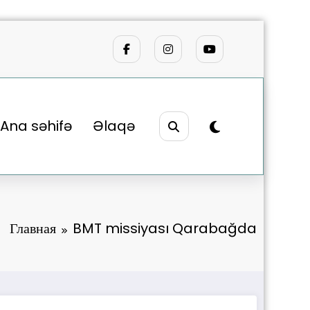
Ana səhifə
Əlaqə
Главная
BMT missiyası Qarabağda