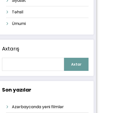
Siyasət
Təhsil
Ümumi
Axtarış
Axtar
Son yazılar
Azərbaycanda yeni filmlər