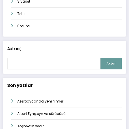
Siyasət
Təhsil
Ümumi
Axtarış
Axtar
Son yazılar
Azərbaycanda yeni filmlər
Albert Eynşteyn və sürücüsü
Xoşbəxtlik nədir