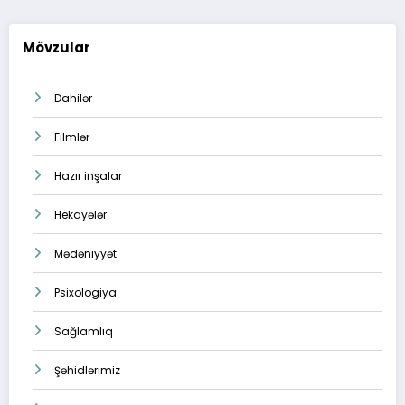
Mövzular
Dahilər
Filmlər
Hazır inşalar
Hekayələr
Mədəniyyət
Psixologiya
Sağlamlıq
Şəhidlərimiz