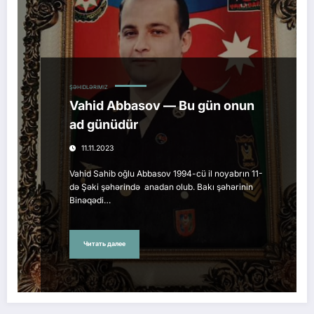
ŞƏHIDLƏRIMIZ
Vahid Abbasov — Bu gün onun
ad günüdür
11.11.2023
Vahid Sahib oğlu Abbasov 1994-cü il noyabrın 11-
də Şəki şəhərində anadan olub. Bakı şəhərinin
Binəqədi…
Читать далее