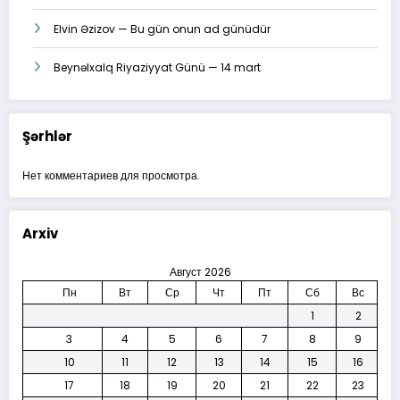
Elvin Əzizov — Bu gün onun ad günüdür
Beynəlxalq Riyaziyyat Günü — 14 mart
Şərhlər
Нет комментариев для просмотра.
Arxiv
Август 2026
Пн
Вт
Ср
Чт
Пт
Сб
Вс
1
2
3
4
5
6
7
8
9
10
11
12
13
14
15
16
17
18
19
20
21
22
23