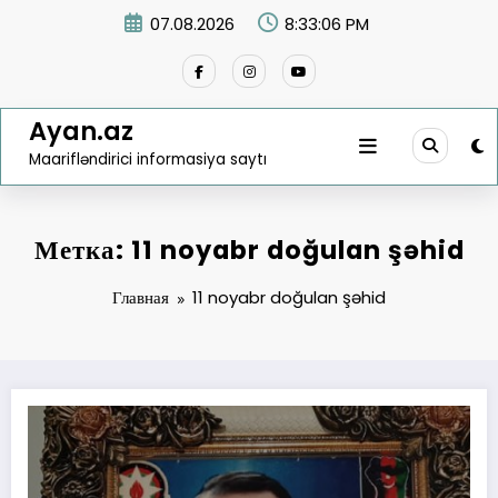
Перейти
07.08.2026
8:33:06 PM
к
содержимому
Ayan.az
Maarifləndirici informasiya saytı
Метка: 11 noyabr doğulan şəhid
Главная
11 noyabr doğulan şəhid