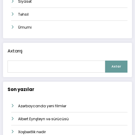
Siyasət
Təhsil
Ümumi
Axtarış
Axtar
Son yazılar
Azərbaycanda yeni filmlər
Albert Eynşteyn və sürücüsü
Xoşbəxtlik nədir