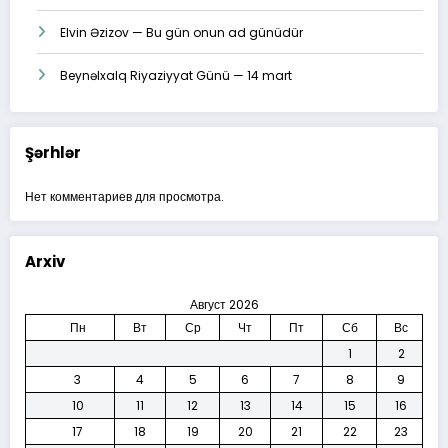
Elvin Əzizov — Bu gün onun ad günüdür
Beynəlxalq Riyaziyyat Günü — 14 mart
Şərhlər
Нет комментариев для просмотра.
Arxiv
Август 2026
Пн
Вт
Ср
Чт
Пт
Сб
Вс
1
2
3
4
5
6
7
8
9
10
11
12
13
14
15
16
17
18
19
20
21
22
23