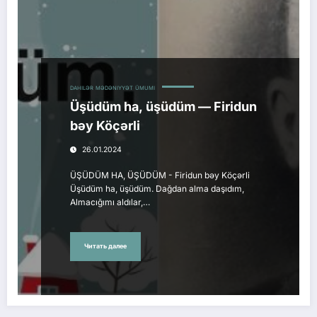
DAHILƏR
MƏDƏNIYYƏT
ÜMUMI
Üşüdüm ha, üşüdüm — Firidun
bəy Köçərli
26.01.2024
ÜŞÜDÜM HA, ÜŞÜDÜM - Firidun bəy Köçərli
Üşüdüm ha, üşüdüm. Dağdan alma daşıdım,
Almacığımı aldılar,…
Читать далее