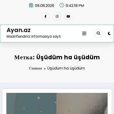
Перейти
09.08.2026
9:42:18 PM
к
содержимому
Ayan.az
Maarifləndirici informasiya saytı
Метка: Üşüdüm ha üşüdüm
Главная
Üşüdüm ha üşüdüm