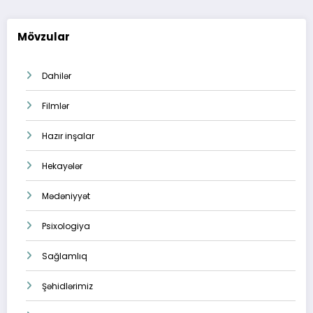
Mövzular
Dahilər
Filmlər
Hazır inşalar
Hekayələr
Mədəniyyət
Psixologiya
Sağlamlıq
Şəhidlərimiz