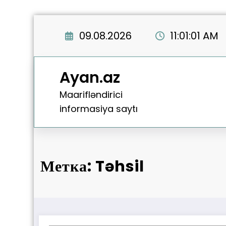
Перейти
к
09.08.2026
11:01:02 AM
содержимому
Ayan.az
Maarifləndirici
informasiya saytı
Метка: Təhsil