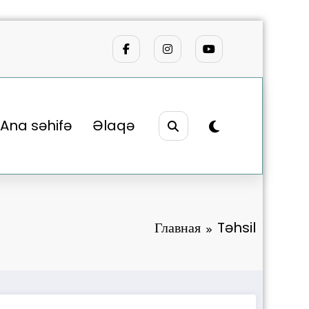
Ana səhifə
Əlaqə
Главная
Təhsil