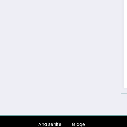
Ana səhifə
Əlaqə