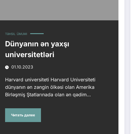
TƏHSIL
ÜMUMI
Dünyanın ən yaxşı
universitetləri
01.10.2023
Harvard universiteti Harvard Universiteti
dünyanın ən zəngin ölkəsi olan Amerika
Birləşmiş Ştatlarınada olan ən qədim…
Читать далее