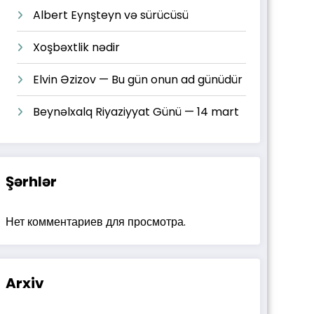
Albert Eynşteyn və sürücüsü
Xoşbəxtlik nədir
Elvin Əzizov — Bu gün onun ad günüdür
Beynəlxalq Riyaziyyat Günü — 14 mart
Şərhlər
Нет комментариев для просмотра.
Arxiv