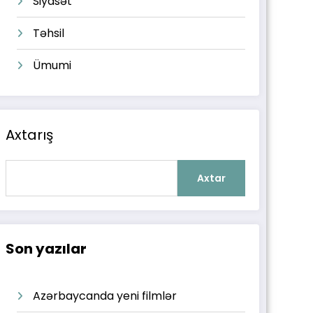
Siyasət
Təhsil
Ümumi
Axtarış
Axtar
Son yazılar
Azərbaycanda yeni filmlər