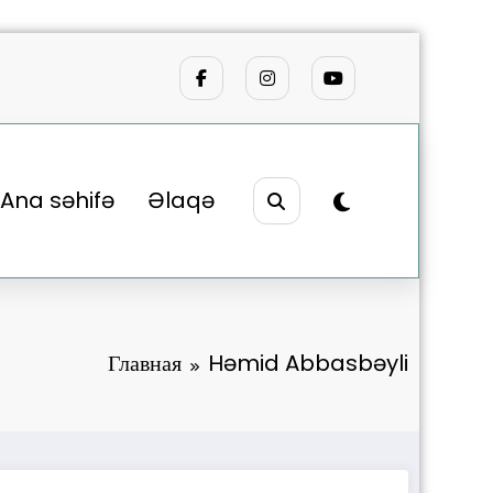
Ana səhifə
Əlaqə
Главная
Həmid Abbasbəyli