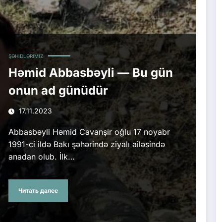
ŞƏHIDLƏRIMIZ
Həmid Abbasbəyli — Bu gün
onun ad günüdür
17.11.2023
Abbasbəyli Həmid Cavanşir oğlu 17 noyabr
1991-ci ildə Bakı şəhərində ziyalı ailəsində
anadan olub. İlk…
Читать далее