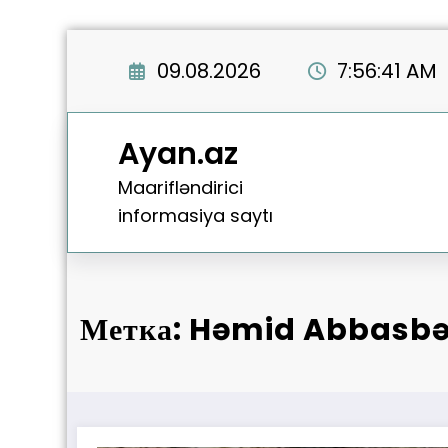
Перейти
к
09.08.2026
7:56:42 AM
содержимому
Ayan.az
Maarifləndirici
informasiya saytı
Метка: Həmid Abbasbə