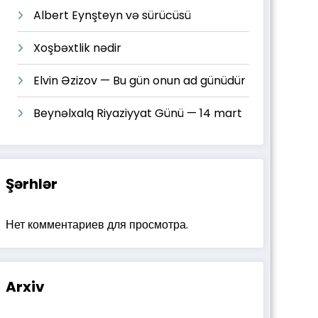
Albert Eynşteyn və sürücüsü
Xoşbəxtlik nədir
Elvin Əzizov — Bu gün onun ad günüdür
Beynəlxalq Riyaziyyat Günü — 14 mart
Şərhlər
Нет комментариев для просмотра.
Arxiv