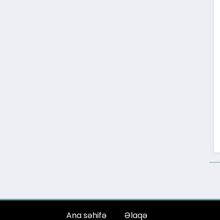
Ana səhifə
Əlaqə