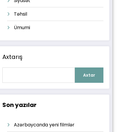
Siyasət
Təhsil
Ümumi
Axtarış
Axtar
Son yazılar
Azərbaycanda yeni filmlər