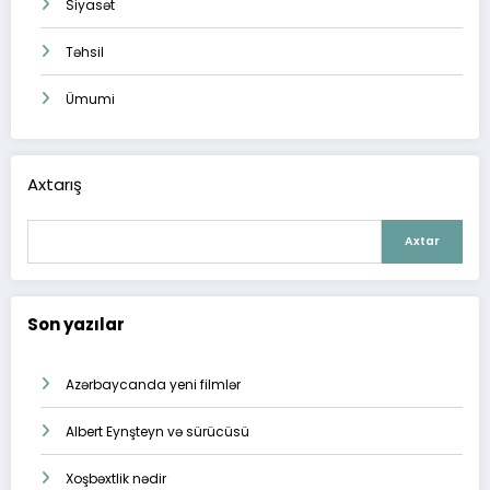
Siyasət
Təhsil
Ümumi
Axtarış
Axtar
Son yazılar
Azərbaycanda yeni filmlər
Albert Eynşteyn və sürücüsü
Xoşbəxtlik nədir