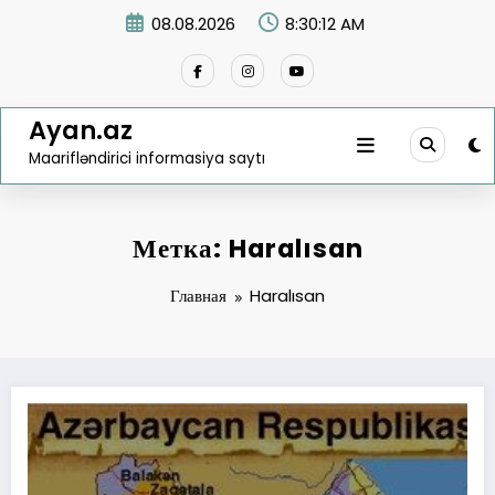
Перейти
08.08.2026
8:30:12 AM
к
содержимому
Ayan.az
Maarifləndirici informasiya saytı
Метка: Haralısan
Главная
Haralısan