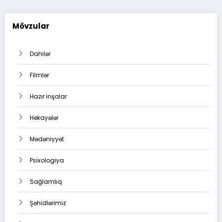
Mövzular
Dahilər
Filmlər
Hazır inşalar
Hekayələr
Mədəniyyət
Psixologiya
Sağlamlıq
Şəhidlərimiz