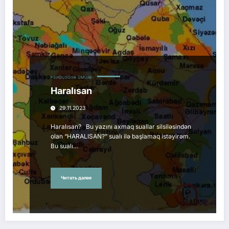
PSIXOLOGIYA
ÜMUMI
Haralısan
29.11.2023
Haralısan? Bu yazını axmaq suallar silsiləsindən
olan “HARALISAN?” sualı ilə başlamaq istəyirəm.
Bu sualı…
Читать далее