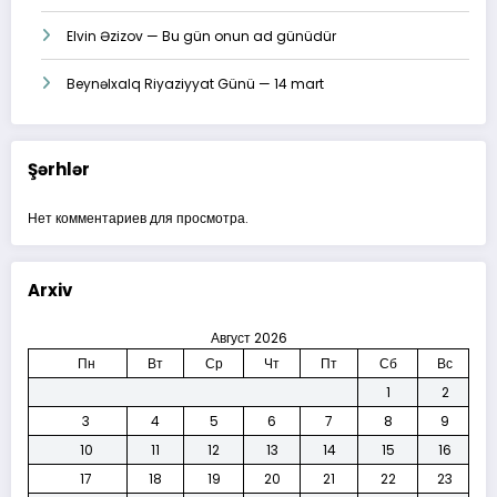
Elvin Əzizov — Bu gün onun ad günüdür
Beynəlxalq Riyaziyyat Günü — 14 mart
Şərhlər
Нет комментариев для просмотра.
Arxiv
Август 2026
Пн
Вт
Ср
Чт
Пт
Сб
Вс
1
2
3
4
5
6
7
8
9
10
11
12
13
14
15
16
17
18
19
20
21
22
23