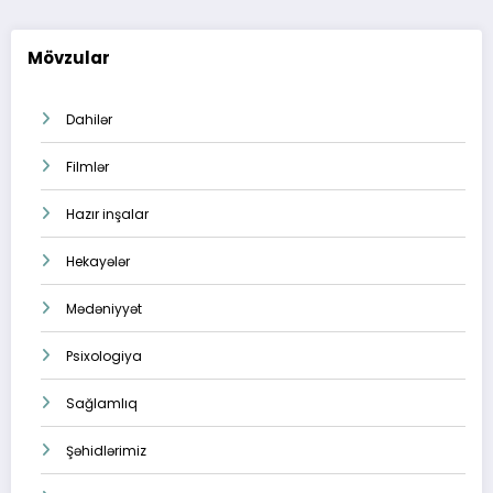
Mövzular
Dahilər
Filmlər
Hazır inşalar
Hekayələr
Mədəniyyət
Psixologiya
Sağlamlıq
Şəhidlərimiz