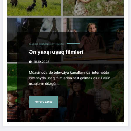
FILMLƏR
MƏDƏNIYYƏT
ÜMUMI
Ən yaxşı uşaq filmləri
18.10.2023
Müasir dövrdə televziya kanallarında, internetdə
çox sayda uşaq filmlərinə rast gəlmək olur. Lakin
uşaqların düzgün…
Читать далее