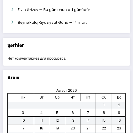
Elvin Əzizov — Bu gün onun ad günüdür
Beynəlxalq Riyaziyyat Günü — 14 mart
Şərhlər
Нет комментариев для просмотра.
Arxiv
Август 2026
Пн
Вт
Ср
Чт
Пт
Сб
Вс
1
2
3
4
5
6
7
8
9
10
11
12
13
14
15
16
17
18
19
20
21
22
23