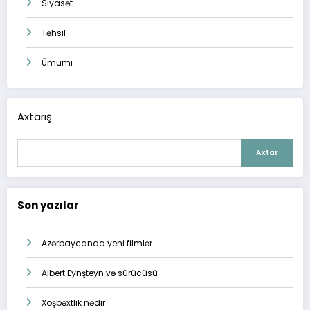
Siyasət
Təhsil
Ümumi
Axtarış
Axtar
Son yazılar
Azərbaycanda yeni filmlər
Albert Eynşteyn və sürücüsü
Xoşbəxtlik nədir