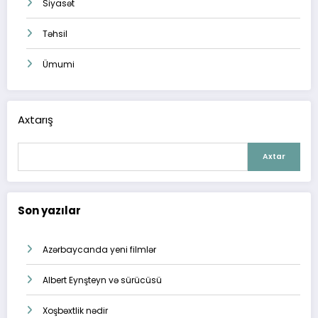
Siyasət
Təhsil
Ümumi
Axtarış
Axtar
Son yazılar
Azərbaycanda yeni filmlər
Albert Eynşteyn və sürücüsü
Xoşbəxtlik nədir