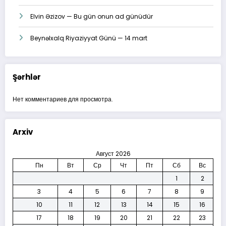
Elvin Əzizov — Bu gün onun ad günüdür
Beynəlxalq Riyaziyyat Günü — 14 mart
Şərhlər
Нет комментариев для просмотра.
Arxiv
Август 2026
Пн
Вт
Ср
Чт
Пт
Сб
Вс
1
2
3
4
5
6
7
8
9
10
11
12
13
14
15
16
17
18
19
20
21
22
23