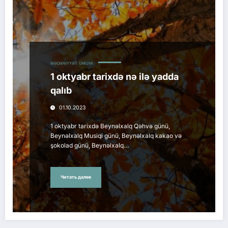
MƏDƏNIYYƏT
ÜMUMI
1 oktyabr tarixdə nə ilə yadda
qalıb
01.10.2023
1 oktyabr tarixdə Beynəlxalq Qəhvə günü,
Beynəlxalq Musiqi günü, Beynəlxalq kakao və
şokolad günü, Beynəlxalq…
Читать далее