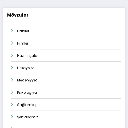
Mövzular
Dahilər
Filmlər
Hazır inşalar
Hekayələr
Mədəniyyət
Psixologiya
Sağlamlıq
Şəhidlərimiz